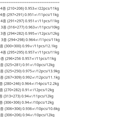
=================================
4종 (210×206) 0.953㎡/22pcs/11kg
4종 (297×291) 0.951㎡/11pcs/11kg
4종 (291×297) 0.951㎡/11pcs/11kg
3종 (316×277) 0.963㎡/11pcs/10kg
3종 (294×282) 0.995㎡/12pcs/12kg
3종 (294×298) 0.964㎡/11pcs/11kg
종 (300×300) 0.99㎡/11pcs/12.1kg
4종 (295×295) 0.957㎡/11pcs/11kg
종 (296×256 0.957㎡/11pcs/11kg
종 (325×281) 0.91㎡/10pcs/12kg
종 (325×250) 0.975㎡/12pcs/13.9kg
종 (267×309) 0.992㎡/12pcs/11.1kg
종 (280×246) 0.964㎡/14pcs/12.2kg
종 (270×282) 0.91㎡/12pcs/12kg
종 (313×273) 0.94㎡/11pcs/12kg
종 (306×306) 0.94㎡/10pcs/12kg
종 (306×306) 0.936㎡/10pcs/10.6kg
종 (306×206) 0.94㎡/10pcs/12kg