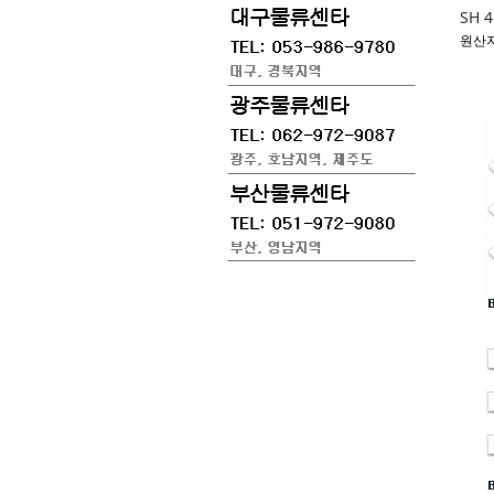
SH 4
원산지