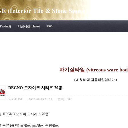
(Interior Tile & Stone Store)
Map.
roduct)
시공사진 (Photo)
자기질타일 (vitreous ware bod
(벽 & 바닥 겸용타일입니다.)
REGNO 모자이크 시리즈 70종
VGSTONE
조회
3302
|
2018.09.29 11:02
|
: REGNO 모자이크 시리즈 70종
㎡
 종류 (규격)
/Box pcs/Box 중량/Box