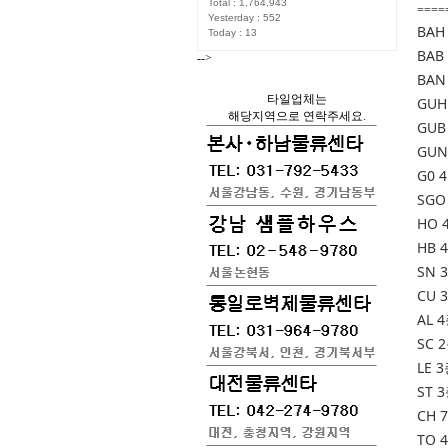
Total : 1,764,943
====
Yesterday : 552
BAH 
Today : 13
BAB 
-->
BAN 
타일업체는
GUH 
해당지역으로 연락주세요.
GUB 
GUN 
G0 4
SGO 
HO 4
HB 4
SN 3
CU 3
AL 4
SC 2
LE 3
ST 3
CH 7
TO 4