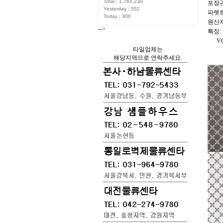
Total : 1,765,230
포장규격
Yesterday : 552
파렛트규
Today : 300
원산지
-->
특징:
VG3
타일업체는
해당지역으로 연락주세요.