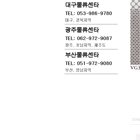
VG33
33개