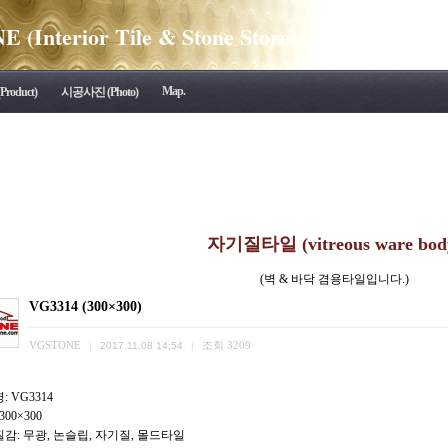
(Interior Tile & Stone Store)
Map.
roduct)
시공사진 (Photo)
자기질타일 (vitreous ware bod
(벽 & 바닥 겸용타일입니다.)
VG3314 (300×300)
VGSTONE
조회
3209
|
2017.11.08 14:54
|
 VG3314
300×300
감: 무광, 논슬립, 자기질, 몰드타일