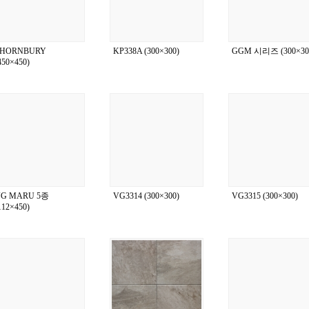
THORNBURY
KP338A (300×300)
GGM 시리즈 (300×30
450×450)
G MARU 5종
VG3314 (300×300)
VG3315 (300×300)
112×450)