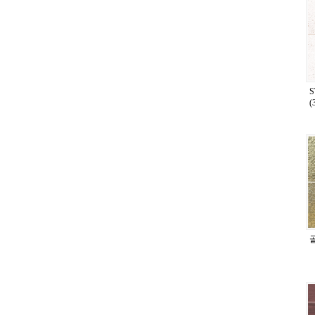
(
6
골