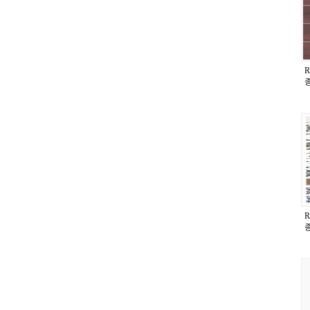
R
종
R
종