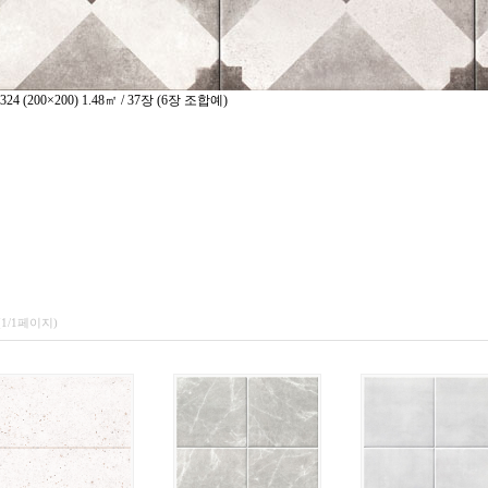
324
(
200×200) 1.48㎡ / 37장
(
6장 조합예)
(1/1페이지)