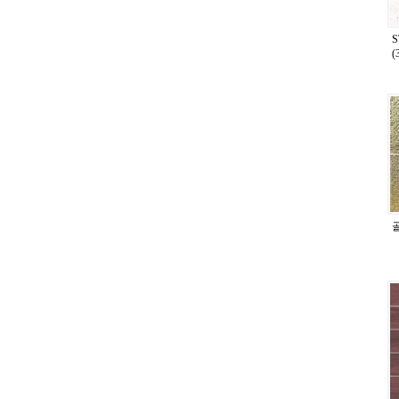
(
6
골