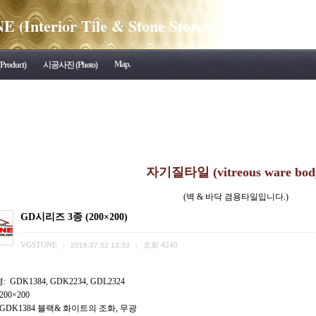
(Interior Tile & Stone Store)
Map.
roduct)
시공사진 (Photo)
자기질타일 (vitreous ware bod
(벽 & 바닥 겸용타일입니다.)
GD시리즈 3종 (200×200)
VGSTONE
조회
4240
|
2016.07.02 13:33
|
 GDK1384, GDK2234, GDL2324
200×200
 GDK1384 블랙& 화이트의 조화, 무광