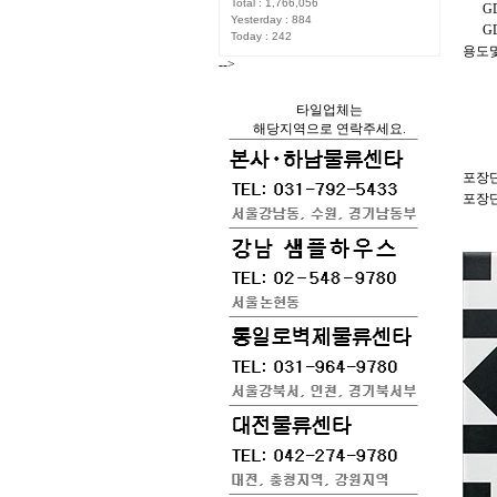
Total : 1,766,056
GDK
Yesterday : 884
GDL
Today : 242
용도
-->
GD
GDK
타일업체는
GDL
해당지역으로 연락주세요.
벽바
포장단위
포장단위