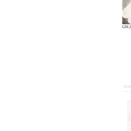
GDL2
33개