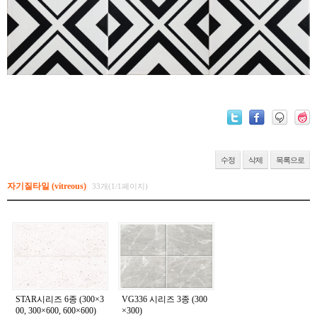
수정
삭제
목록으로
자기질타일 (vitreous)
33개(1/1페이지)
STAR시리즈 6종 (300×3
VG336 시리즈 3종 (300
00, 300×600, 600×600)
×300)