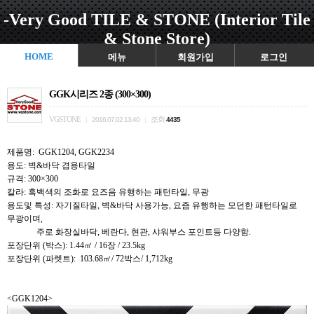
-Very Good TILE & STONE (Interior Tile
& Stone Store)
HOME
메뉴
회원가입
로그인
GGK시리즈 2종 (300×300)
VGSTONE
조회
|
2016.07.02 13:40
|
4435
제품명: GGK1204, GGK2234
용도: 벽&바닥 겸용타일
규격: 300×300
칼라: 흑백색의 조화로 요즈음 유행하는 패턴타일, 무광
용도및 특성: 자기질타일, 벽&바닥 사용가능, 요즘 유행하는 모던한 패턴타일로
무광이며,
주로 화장실바닥, 베란다, 현관, 샤워부스 포인트등 다양함.
포장단위 (박스): 1.44㎡ / 16장 / 23.5kg
포장단위 (파렛트): 103.68㎡/ 72박스/ 1,712kg
<GGK1204>