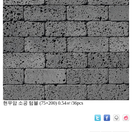
현무암 소공 텀블 (75×200)
0.54㎡/36pcs