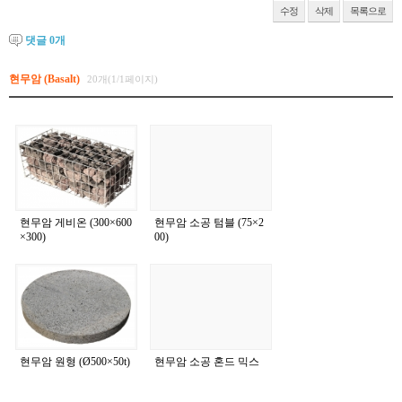
수정
삭제
목록으로
댓글
0
개
현무암 (Basalt)
20개(1/1페이지)
현무암 게비온 (300×600
현무암 소공 텀블 (75×2
×300)
00)
현무암 원형 (Ø500×50t)
현무암 소공 혼드 믹스