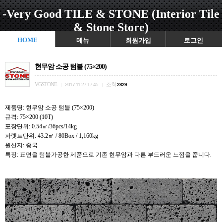
-Very Good TILE & STONE (Interior Tile
& Stone Store)
HOME
메뉴
회원가입
로그인
현무암 소공 텀블 (75×200)
VGSTONE
조회
|
2017.11.27 17:45
|
2829
제품명:
현무암 소공 텀블 (75×200)
규격: 75×200 (10T)
포장단위: 0.54㎡/36pcs/14
kg
파렛트단위: 43.2㎡ / 80Box / 1,160kg
원산지: 중국
특징: 표면을 텀블가공한 제품으로 기존 현무암과 다른 부드러운 느낌을 줍니다.