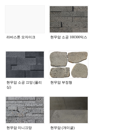
라바스톤 모자이크
현무암 소공 100300믹스
현무암 소공 끄망 (폴리
현무암 부정형
싱)
현무암 미니끄망
현무암 (개미굴)