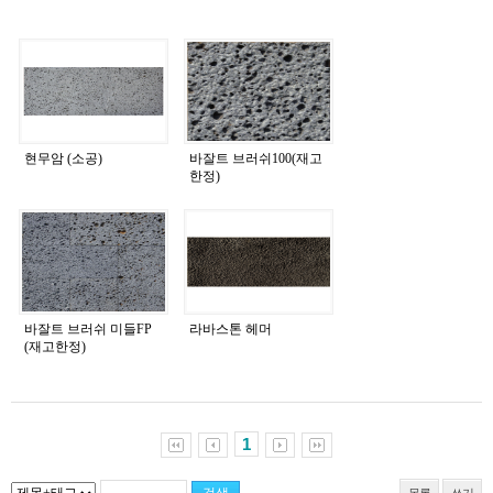
현무암 (소공)
바잘트 브러쉬100(재고
한정)
바잘트 브러쉬 미들FP
라바스톤 헤머
(재고한정)
1