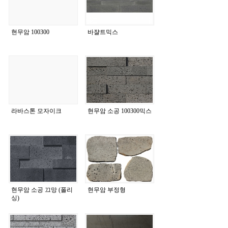
현무암 100300
바쟐트믹스
라바스톤 모자이크
현무암 소공 100300믹스
현무암 소공 끄망 (폴리
현무암 부정형
싱)