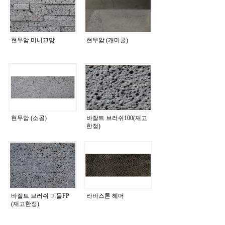
현무암 미니끄망
현무암 (개미굴)
현무암 (소공)
바잘트 브러쉬100(재고
한정)
바잘트 브러쉬 미들FP
라바스톤 헤머
(재고한정)