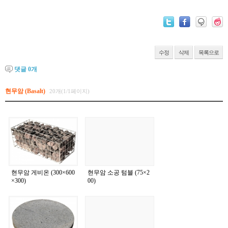
수정
삭제
목록으로
댓글
0
개
현무암 (Basalt)
20개(1/1페이지)
현무암 게비온 (300×600
현무암 소공 텀블 (75×2
×300)
00)