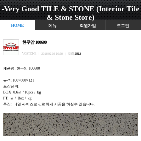
-Very Good TILE & STONE (Interior Tile
& Stone Store)
HOME
메뉴
회원가입
로그인
현무암 100600
VGSTONE
조회
|
2016.07.04 10:26
|
2512
제품명: 현무암 100600
규격: 100×600×12T
포장단위:
BOX: 0.6㎡ / 10pcs / kg
PT: ㎡ / Box / kg
특징: 타일 싸이즈로 간편하게 시공을 하실수 있습니다.