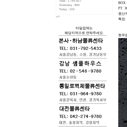
Total : 1,765,917
BOX: 
Yesterday : 884
PT: 3
Today : 103
원산지
-->
특징:
타일업체는
해당지역으로 연락주세요.
현무암 