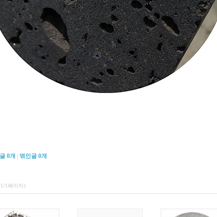
댓글
0
개
|
엮인글
0
개
(1/1페이지)