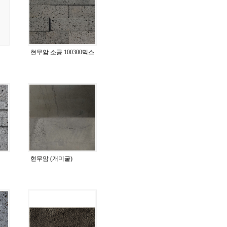
현무암 소공 100300믹스
현무암 (개미굴)