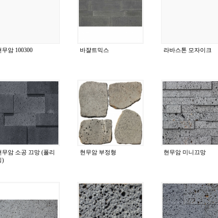
무암 100300
바쟐트믹스
라바스톤 모자이크
현무암 소공 끄망 (폴리
현무암 부정형
현무암 미니끄망
)