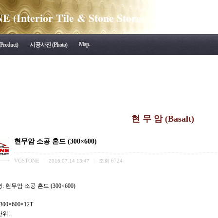
(Interior Tile & Stone Store)
Map.
roduct)
시공사진 (Photo)
현 무 암 (Basalt)
현무암 소공 혼드 (300×600)
VGSTONE
조회
6724
|
2016.07.14 13:47
|
명:
현무암 소공 혼드 (300×600)
300×600×12T
단위: