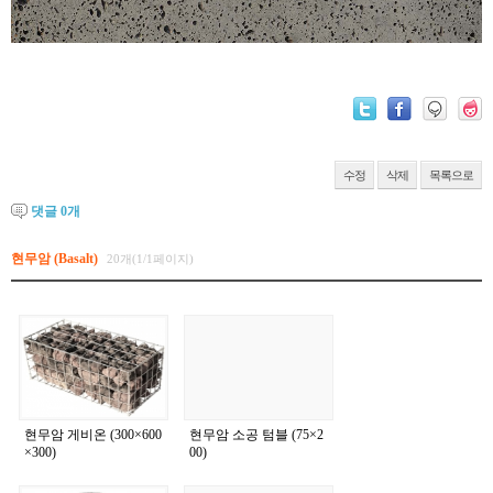
수정
삭제
목록으로
댓글
0
개
현무암 (Basalt)
20개(1/1페이지)
현무암 게비온 (300×600
현무암 소공 텀블 (75×2
×300)
00)