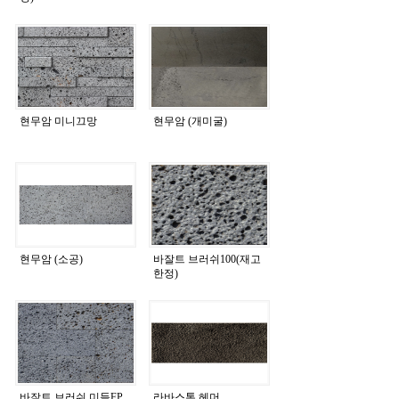
현무암 미니끄망
현무암 (개미굴)
현무암 (소공)
바잘트 브러쉬100(재고
한정)
바잘트 브러쉬 미들FP
라바스톤 헤머