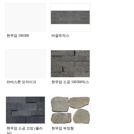
현무암 100300
바쟐트믹스
라바스톤 모자이크
현무암 소공 100300믹스
현무암 소공 끄망 (폴리
현무암 부정형
싱)