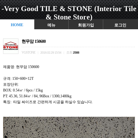
-Very Good TILE & STONE (Interior Tile
& Stone Store)
HOME
메뉴
회원가입
로그인
현무암 150600
VGSTONE
조회
|
2016.02.29 15:54
|
2588
제품명: 현무암 150600
규격: 150×600×12T
포장단위:
BOX: 0.54㎡ / 6pcs / 15kg
PT: 45.36, 51.84㎡ / 84, 96Box / 1300,1480kg
특징: 타일 싸이즈로 간편하게 시공을 하실수 있습니다.