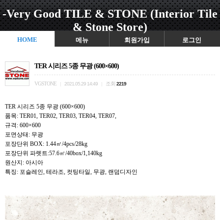
-Very Good TILE & STONE (Interior Tile
& Stone Store)
HOME
메뉴
회원가입
로그인
TER 시리즈 5종 무광 (600×600)
VGSTONE
조회
|
2021.05.29 14:49
|
2219
TER 시리즈 5종 무광 (600×600)
품목: TER01, TER02, TER03, TER04, TER07,
규격: 600×600
포면상태: 무광
포장단위 BOX: 1.44㎡/4pcs/28kg
포장단위 파렛트:57.6㎡/40box/1,140kg
원산지: 아시아
특징: 포슬레인, 테라조, 컷팅타일, 무광, 랜덤디자인