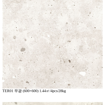
TER01
무광 (600×600) 1.44㎡/4pcs/28kg