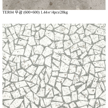
TER04
무광 (600×600) 1.44㎡/4pcs/28kg