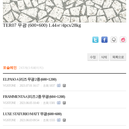
TER07
무광 (600×600) 1.44㎡/4pcs/28kg
수정
삭제
목록으로
포슬레인
243개(1/6페이지)
ELPASO 시리즈 무광 2종 (600×1200)
VGSTONE
2021.07.01 16:17
조회 1837
|
|
FRAMMENTA 시리즈 2종 무광 (604×1208)
VGSTONE
2021.06.05 10:40
조회 1581
|
|
LUXE STATURIO MATT 무광 (600×600)
VGSTONE
2021.06.03 09:54
조회 1555
|
|