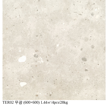
TER02
무광 (600×600) 1.44㎡/4pcs/28kg