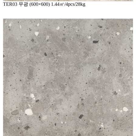
TER03
무광 (600×600) 1.44㎡/4pcs/28kg