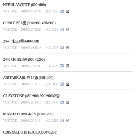
NEBULA WHITE (600×600)
VGSTONE
2019.04.12 17:32
조회 3158
|
|
CONCEPT 6종 (900×900, 450×900)
VGSTONE
2019.03.27 15:23
조회 3018
|
|
24시리즈 3종 (600×600)
VGSTONE
2019.03.04 15:13
조회 2227
|
|
2448시리즈 3종 (600×1200)
VGSTONE
2019.02.27 17:09
조회 2526
|
|
ABITARE 시리즈 15종 (200×200)
VGSTONE
2019.02.25 11:15
조회 3438
|
|
CLAYSTONE (450×900, 900×900) 2종
VGSTONE
2019.02.20 15:18
조회 2040
|
|
MANHATTAN GREY (600×1200)
VGSTONE
2019.02.20 11:44
조회 2385
|
|
CRISTALLO DI ROCCA (600×1200)