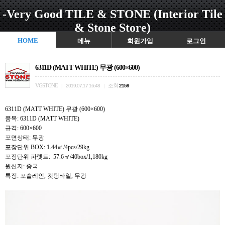
-Very Good TILE & STONE (Interior Tile
& Stone Store)
HOME
메뉴
회원가입
로그인
6311D (MATT WHITE) 무광 (600×600)
VGSTONE
조회
|
2019.07.17 16:48
|
2159
6311D (MATT WHITE) 무광 (600×600)
품목: 6311D (MATT WHITE)
규격: 600×600
포면상태: 무광
포장단위 BOX: 1.44㎡/4pcs/29kg
포장단위 파렛트: 57.6㎡/40box/1,180kg
원산지: 중국
특징: 포슬레인, 컷팅타일, 무광