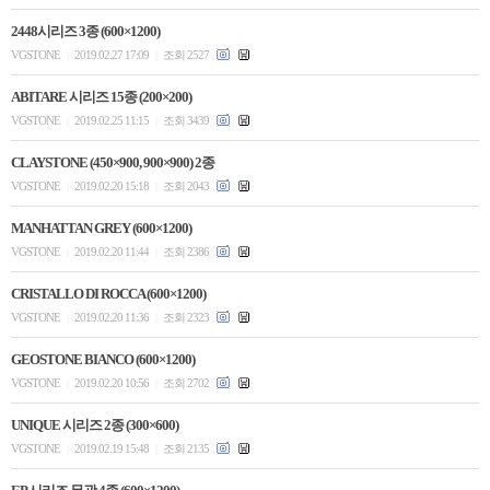
2448시리즈 3종 (600×1200)
VGSTONE
2019.02.27 17:09
조회 2527
|
|
ABITARE 시리즈 15종 (200×200)
VGSTONE
2019.02.25 11:15
조회 3439
|
|
CLAYSTONE (450×900, 900×900) 2종
VGSTONE
2019.02.20 15:18
조회 2043
|
|
MANHATTAN GREY (600×1200)
VGSTONE
2019.02.20 11:44
조회 2386
|
|
CRISTALLO DI ROCCA (600×1200)
VGSTONE
2019.02.20 11:36
조회 2323
|
|
GEOSTONE BIANCO (600×1200)
VGSTONE
2019.02.20 10:56
조회 2702
|
|
UNIQUE 시리즈 2종 (300×600)
VGSTONE
2019.02.19 15:48
조회 2135
|
|