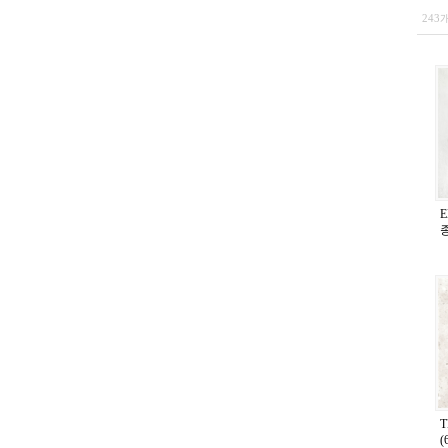
243
E
종
(