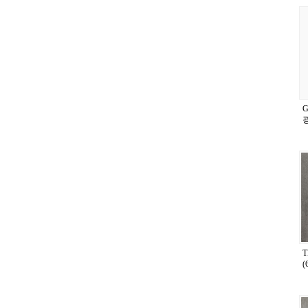
G
광
(