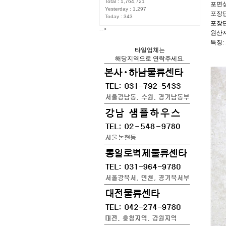
Total : 1,764,721
포면상
Yesterday : 1,297
포장단위
Today : 343
포장단위
-->
원산지
특징:
타일업체는
해당지역으로 연락주세요.