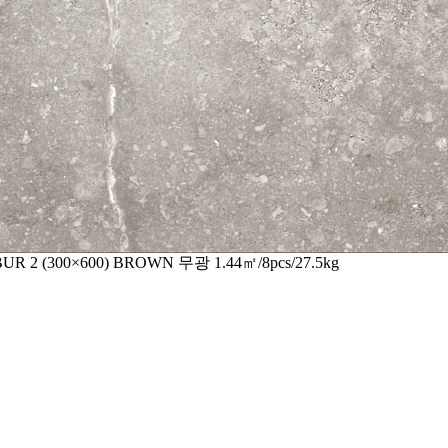
BUR 2
(300×600)
BROWN
무광
1.44㎡/8pcs/27.5kg