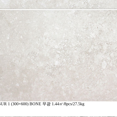
BUR 1
(300×600)
BONE
무광
1.44㎡/8pcs/27.5kg