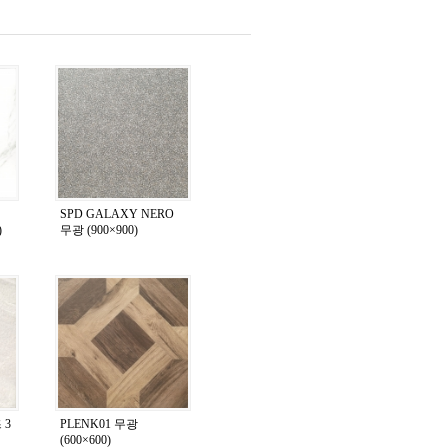
SPD GALAXY NERO
)
무광 (900×900)
 3
PLENK01 무광
(600×600)