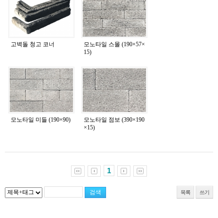
고벽돌 청고 코너
모노타일 스몰 (190×57×
15)
모노타일 미들 (190×90)
모노타일 점보 (390×190
×15)
1
목록
쓰기