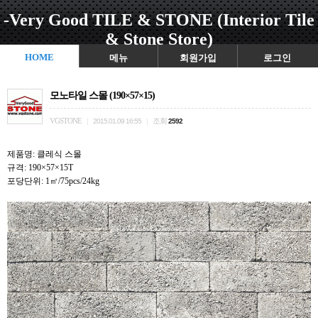
-Very Good TILE & STONE (Interior Tile
& Stone Store)
HOME
메뉴
회원가입
로그인
모노타일 스몰 (190×57×15)
VGSTONE
조회
|
2015.01.09 16:55
|
2592
제품명: 클레식 스몰
규격: 190×57×15T
포당단위: 1㎡/75pcs/24kg