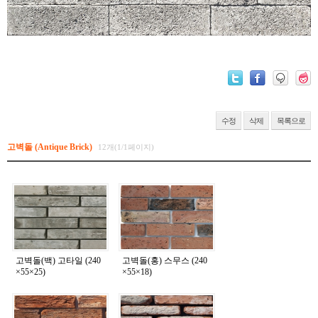
수정
삭제
목록으로
고벽돌 (Antique Brick)
12개(1/1페이지)
고벽돌(백) 고타일 (240
고벽돌(홍) 스무스 (240
×55×25)
×55×18)