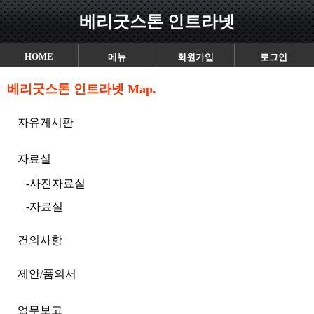
베리굿스톤 인트라넷
HOME
메뉴
회원가입
로그인
베리굿스톤 인트라넷 Map.
자유게시판
자료실
-사진자료실
-자료실
건의사항
제안/품의서
업무보고