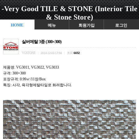
-Very Good TILE & STONE (Interior Tile
& Stone Store)
HOME
메뉴
회원가입
로그인
실버메탈 3종 (300×300)
VGSTONE
조회
|
2014.12.03 17:54
|
6652
제품명: VG3011, VG3022, VG3033
규격: 300×300
포장규격: 0.99㎡/11장/Box
특징: 사각, 육각형메탈타일로 화려합니다.