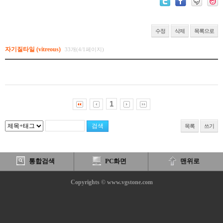
수정
삭제
목록으로
자기질타일 (vitreous)
33개(4/1페이지)
1
목록
쓰기
통합검색
PC화면
맨위로
Copyrights © www.vgstone.com