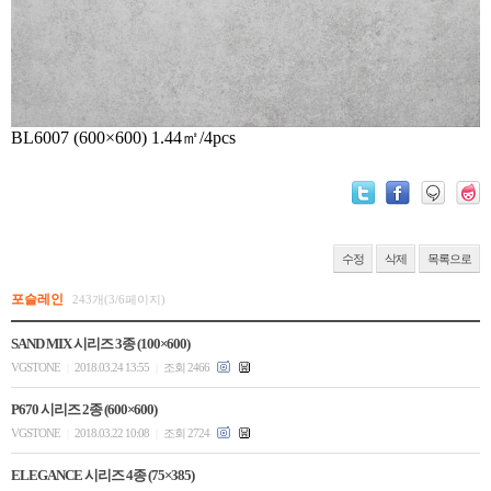
BL6007 (600×600) 1.44㎡/4pcs
수정
삭제
목록으로
포슬레인
243개(3/6페이지)
SAND MIX 시리즈 3종 (100×600)
VGSTONE
2018.03.24 13:55
조회 2466
|
|
P670 시리즈 2종 (600×600)
VGSTONE
2018.03.22 10:08
조회 2724
|
|
ELEGANCE 시리즈 4종 (75×385)