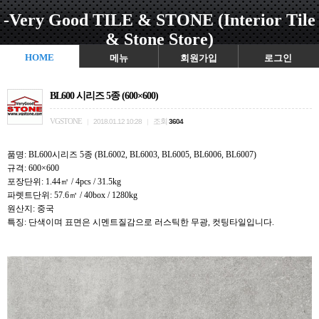
-Very Good TILE & STONE (Interior Tile
& Stone Store)
HOME
메뉴
회원가입
로그인
BL600 시리즈 5종 (600×600)
VGSTONE
조회
|
2018.01.12 10:28
|
3604
품명: BL600시리즈 5종 (BL6002, BL6003, BL6005, BL6006, BL6007)
규격: 600×600
포장단위: 1.44㎡ / 4pcs / 31.5kg
파렛트단위: 57.6㎡ / 40box / 1280kg
원산지: 중국
특징: 단색이며 표면은 시멘트질감으로 러스틱한 무광, 컷팅타일입니다.