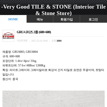
-Very Good TILE & STONE (Interior Tile
& Stone Store)
HOME
메뉴
회원가입
로그인
GRU시리즈 2종 (600×600)
VGSTONE
조회
|
2017.12.14 13:40
|
3494
제품명: GRU6003, GRU6004
규격: 600×600
포장단위: 1.44㎡/4pcs/ 31kg
파렛트단위: 57.6㎡/40Box/ 1260Kg
특징: 라이트그레이와 그레이칼라로 화강석 간지 타일로 표면은 무광이며, 컷팅타
일입니다.
원산지: 중국