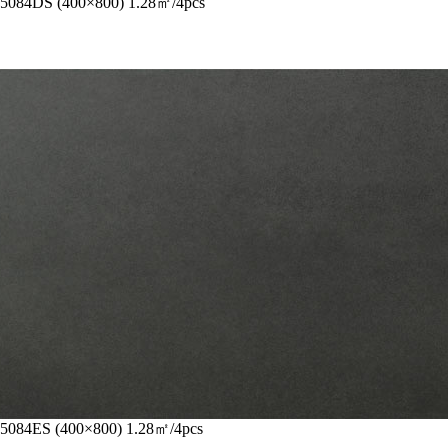
5084DS (400×800) 1.28㎡/4pcs
5084ES (400×800) 1.28㎡/4pcs