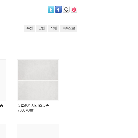
수정
답변
삭제
목록으로
4종
SR5084 시리즈 5종
(300×600)