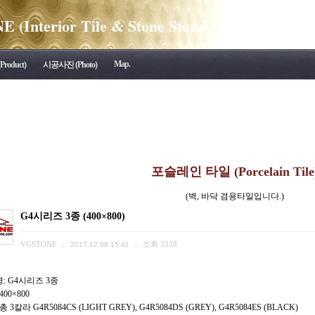
(Interior Tile & Stone Store)
Map.
roduct)
시공사진 (Photo)
포슬레인 타일 (Porcelain Tile
(벽, 바닥 겸용타일입니다.)
G4시리즈 3종 (400×800)
VGSTONE
조회
3338
|
2017.12.08 15:41
|
: G4시리즈 3종
400×800
총 3칼라 G4R5084CS (LIGHT GREY), G4R5084DS (GREY), G4R5084ES (BLACK)