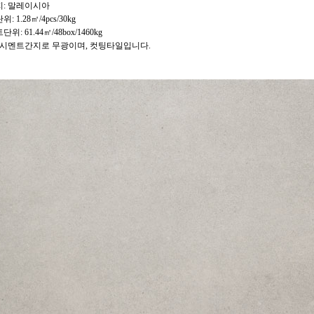
: 말레이시아
: 1.28㎡/4pcs/30kg
위: 61.44㎡/48box/1460kg
 시멘트간지로 무광이며, 컷팅타일입니다.