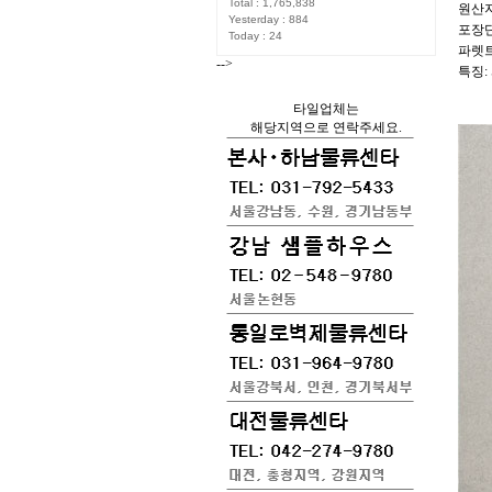
Total : 1,765,838
원산지
Yesterday : 884
포장단위
Today : 24
파렛트단
-->
특징:
타일업체는
해당지역으로 연락주세요.