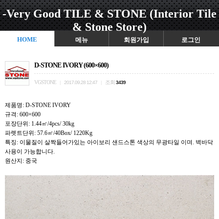
-Very Good TILE & STONE (Interior Tile
& Stone Store)
HOME
메뉴
회원가입
로그인
D-STONE IVORY (600×600)
VGSTONE
조회
|
2017.09.28 12:47
|
3439
제품명: D-STONE IVORY
규격: 600×600
포장단위: 1.44㎡/4pcs/ 30kg
파렛트단위: 57.6㎡/40Box/ 1220Kg
특징: 이물질이 살짝들어가있는 아이보리 샌드스톤 색상의 무광타일 이며. 벽바닥
사용이 가능합니다.
원산지: 중국