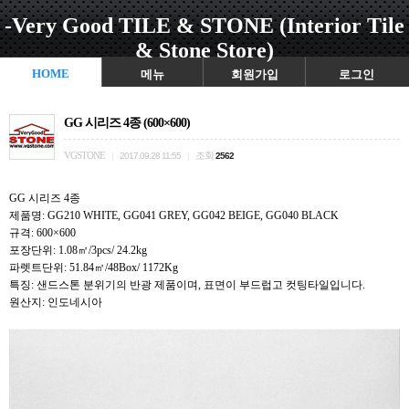
-Very Good TILE & STONE (Interior Tile
& Stone Store)
HOME
메뉴
회원가입
로그인
GG 시리즈 4종 (600×600)
VGSTONE
조회
|
2017.09.28 11:55
|
2562
GG 시리즈 4종
제품명: GG210 WHITE, GG041 GREY, GG042 BEIGE, GG040 BLACK
규격: 600×600
포장단위: 1.08㎡/3pcs/ 24.2kg
파렛트단위: 51.84㎡/48Box/ 1172Kg
특징: 샌드스톤 분위기의 반광 제품이며, 표면이 부드럽고 컷팅타일입니다.
원산지: 인도네시아