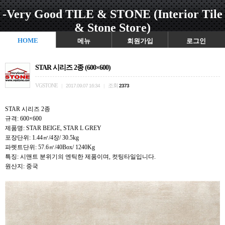
-Very Good TILE & STONE (Interior Tile
& Stone Store)
HOME
메뉴
회원가입
로그인
STAR 시리즈 2종 (600×600)
VGSTONE
조회
|
2017.09.07 16:34
|
2373
STAR 시리즈 2종
규격: 600×600
제품명: STAR BEIGE, STAR L GREY
포장단위: 1.44㎡/4장/ 30.5kg
파렛트단위: 57.6㎡/40Box/ 1240Kg
특징: 시맨트 분위기의 엔틱한 제품이며, 컷팅타일입니다.
원산지: 중국