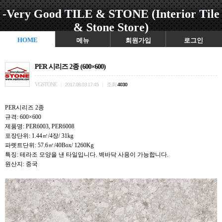
-Very Good TILE & STONE (Interior Tile
& Stone Store)
HOME
메뉴
회원가입
로그인
PER 시리즈 2종 (600×600)
VGSTONE
조회
|
2017.08.03 17:45
|
4030
PER시리즈 2종
규격: 600×600
제품명: PER6003, PER6008
포장단위: 1.44㎡/4장/ 31kg
파렛트단위: 57.6㎡/40Box/ 1260Kg
특징: 테라조 모양을 낸 타일입니다. 벽바닥 사용이 가능합니다.
원산지: 중국