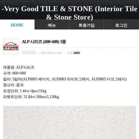
-Very Good TILE & STONE (Interior Tile
& Stone Store)
HOME
메뉴
회원가입
로그인
ALP 시리즈 (600×600) 3종
VGSTONE
조회
|
2017.06.14 14:53
|
2895
제품명: ALP시리즈
규격: 600×600
칼라: 3칼라(ALP6001 베이지, ALP6003 라이트그레이, ALP6005 다크그레이)
원산지: 중국
포장단위: 1.44㎡/4pcs/31kg
파렛트단위: 51.84㎡/36box/1,136kg