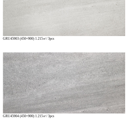
GRU45903 (450×900) 1.215㎡/ 3pcs
GRU45904 (450×900) 1.215㎡/ 3pcs