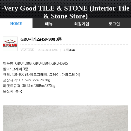
-Very Good TILE & STONE (Interior Tile
& Stone Store)
HOME
메뉴
회원가입
로그인
GRU시리즈(450×900) 3종
VGSTONE
조회
|
2017.06.14 12:00
|
3847
제품명: GRU45903, GRU45904, GRU45905
칼라: 그레이 3종
규격: 450×900 (라이트그레이, 그레이, 다크그레이)
포장규격: 1.215㎡/ 3pcs/ 28.5kg
파렛트규격: 36.45㎡/ 30Box/ 875kg
원산지: 중국