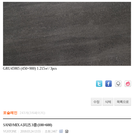
GRU45905 (450×900) 1.215㎡/ 3pcs
수정
삭제
목록으로
포슬레인
243개(3/6페이지)
SAND MIX 시리즈 3종 (100×600)
VGSTONE
2018.03.24 13:55
조회 2467
|
|