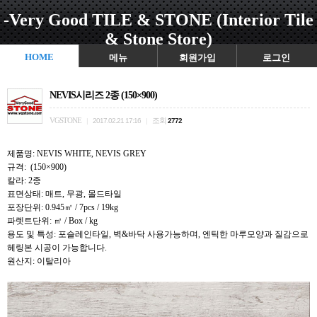
-Very Good TILE & STONE (Interior Tile
& Stone Store)
HOME
메뉴
회원가입
로그인
NEVIS시리즈 2종 (150×900)
VGSTONE
조회
|
2017.02.21 17:16
|
2772
제품명: NEVIS WHITE, NEVIS GREY
규격: (150×900)
칼라: 2종
표면상태: 매트, 무광, 몰드타일
포장단위: 0.945㎡ / 7pcs / 19kg
파렛트단위: ㎡ / Box / kg
용도 및 특성: 포슬레인타일, 벽&바닥 사용가능하며, 엔틱한 마루모양과 질감으로
헤링본 시공이 가능합니다.
원산지: 이탈리아