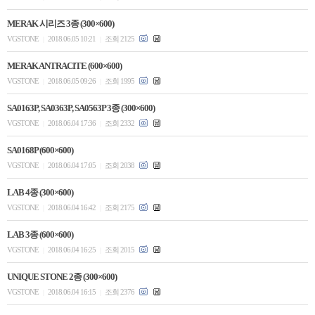
MERAK 시리즈 3종 (300×600)
VGSTONE
2018.06.05 10:21
조회 2125
|
|
MERAK ANTRACITE (600×600)
VGSTONE
2018.06.05 09:26
조회 1995
|
|
SA0163P, SA0363P, SA0563P 3종 (300×600)
VGSTONE
2018.06.04 17:36
조회 2332
|
|
SA0168P (600×600)
VGSTONE
2018.06.04 17:05
조회 2038
|
|
LAB 4종 (300×600)
VGSTONE
2018.06.04 16:42
조회 2175
|
|
LAB 3종 (600×600)
VGSTONE
2018.06.04 16:25
조회 2015
|
|
UNIQUE STONE 2종 (300×600)
VGSTONE
2018.06.04 16:15
조회 2376
|
|