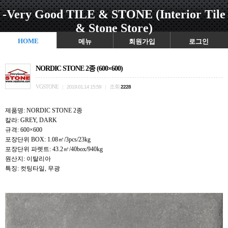
-Very Good TILE & STONE (Interior Tile
& Stone Store)
HOME
메뉴
회원가입
로그인
NORDIC STONE 2종 (600×600)
VGSTONE
조회
|
2019.01.14 15:59
|
2228
제품명: NORDIC STONE 2종
칼라: GREY, DARK
규격: 600×600
포장단위 BOX: 1.08㎡/3pcs/23kg
포장단위 파렛트: 43.2㎡/40box/940kg
원산지: 이탈리아
특징: 컷팅타일, 무광