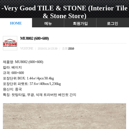
-Very Good TILE & STONE (Interior Tile
& Stone Store)
HOME
메뉴
회원가입
로그인
MU8002 (600×600)
VGSTONE
조회
|
2019.01.14 15:39
|
2310
제품명: MU8002 (600×600)
칼라: 베이지
규격: 600×600
포장단위 BOX: 1.44㎡/4pcs/30.4kg
포장단위 파렛트: 57.6㎡/40box/1,236kg
원산지: 중국
특징: 컷팅타일, 무광, 석재 트라버틴 베인컷 간지