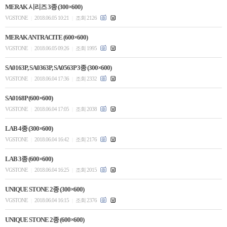
MERAK 시리즈 3종 (300×600)
VGSTONE
2018.06.05 10:21
조회 2126
|
|
MERAK ANTRACITE (600×600)
VGSTONE
2018.06.05 09:26
조회 1995
|
|
SA0163P, SA0363P, SA0563P 3종 (300×600)
VGSTONE
2018.06.04 17:36
조회 2332
|
|
SA0168P (600×600)
VGSTONE
2018.06.04 17:05
조회 2038
|
|
LAB 4종 (300×600)
VGSTONE
2018.06.04 16:42
조회 2176
|
|
LAB 3종 (600×600)
VGSTONE
2018.06.04 16:25
조회 2015
|
|
UNIQUE STONE 2종 (300×600)
VGSTONE
2018.06.04 16:15
조회 2376
|
|
UNIQUE STONE 2종 (600×600)