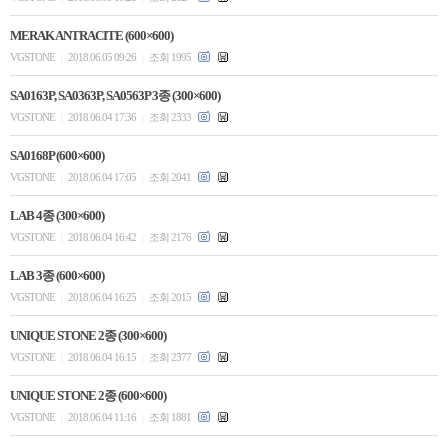
MERAK ANTRACITE (600×600)
VGSTONE
2018.06.05 09:26
조회 1995
|
|
SA0163P, SA0363P, SA0563P 3종 (300×600)
VGSTONE
2018.06.04 17:36
조회 2333
|
|
SA0168P (600×600)
VGSTONE
2018.06.04 17:05
조회 2041
|
|
LAB 4종 (300×600)
VGSTONE
2018.06.04 16:42
조회 2176
|
|
LAB 3종 (600×600)
VGSTONE
2018.06.04 16:25
조회 2015
|
|
UNIQUE STONE 2종 (300×600)
VGSTONE
2018.06.04 16:15
조회 2377
|
|
UNIQUE STONE 2종 (600×600)
VGSTONE
2018.06.04 11:16
조회 1881
|
|