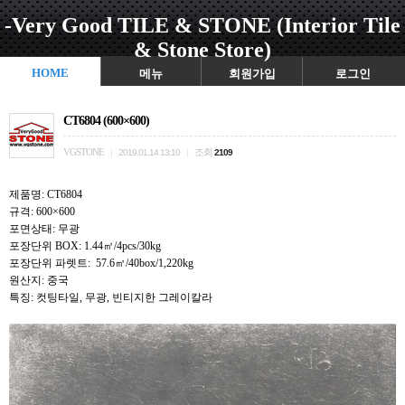
-Very Good TILE & STONE (Interior Tile
& Stone Store)
HOME
메뉴
회원가입
로그인
CT6804 (600×600)
VGSTONE
조회
|
2019.01.14 13:10
|
2109
제품명: CT6804
규격: 600×600
포면상태: 무광
포장단위 BOX: 1.44㎡/4pcs/30kg
포장단위 파렛트: 57.6㎡/40box/1,220kg
원산지: 중국
특징: 컷팅타일, 무광, 빈티지한 그레이칼라