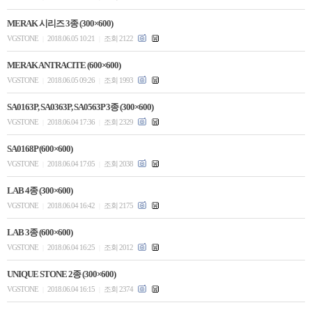
MERAK 시리즈 3종 (300×600)
VGSTONE
2018.06.05 10:21
조회 2122
|
|
MERAK ANTRACITE (600×600)
VGSTONE
2018.06.05 09:26
조회 1993
|
|
SA0163P, SA0363P, SA0563P 3종 (300×600)
VGSTONE
2018.06.04 17:36
조회 2329
|
|
SA0168P (600×600)
VGSTONE
2018.06.04 17:05
조회 2038
|
|
LAB 4종 (300×600)
VGSTONE
2018.06.04 16:42
조회 2175
|
|
LAB 3종 (600×600)
VGSTONE
2018.06.04 16:25
조회 2012
|
|
UNIQUE STONE 2종 (300×600)
VGSTONE
2018.06.04 16:15
조회 2374
|
|