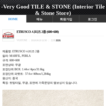
-Very Good TILE & STONE (Interior Tile
& Stone Store)
HOME
메뉴
회원가입
로그인
ETRUSCO 시리즈 2종 (600×600)
VGSTONE
조회
|
2018.06.20 11:50
|
2131
제품명: ETRUSCO 시리즈 2종
칼라: MARFIL, PERLA
규격: 600×600
포면상태: 무광
포장단위 BOX: 1.44㎡/4pcs/31.6kg
포장단위 파렛트: 57.6㎡/40box/1,284kg
원산지: 중국
특징: 컷팅타일, 무광, 표면에 가죽문양의 엠보싱이 있습니다.