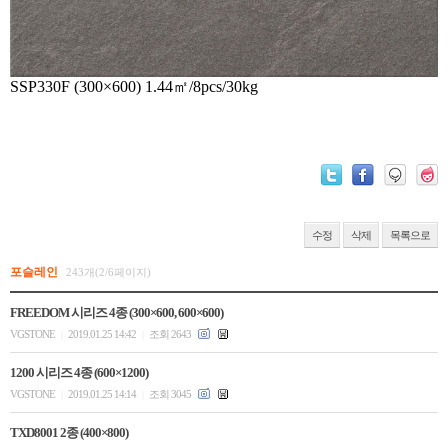
SSP330F (300×600) 1.44㎡/8pcs/30kg
수정
삭제
목록으로
포슬레인
243개(2/6페이지)
FREEDOM 시리즈 4종 (300×600, 600×600)
VGSTONE
2019.01.25 14:42
조회 2643
|
|
1200 시리즈 4종 (600×1200)
VGSTONE
2019.01.25 14:14
조회 3045
|
|
TXD8001 2종 (400×800)