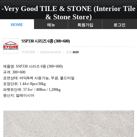
-Very Good TILE & STONE (Interior Tile
& Stone Store)
HOME
메뉴
회원가입
로그인
SSP330 시리즈 6종 (300×600)
VGSTONE
조회
|
2018.04.09 08:54
|
4039
제품명: SSP330 시리즈 6종 (300×600)
규격: 300×600
표면상태: 바닥&벽 사용가능, 무광, 몰드타일
포장단위: 1.44㎡/8pcs/30kg
파렛트단위: 57.6㎡ / 40Box / 1,200kg
원산지: 말레이시아