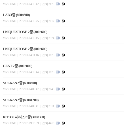
VGSTONE
2018.06.04 16:42
조회 2175
|
|
LAB 3종 (600×600)
VGSTONE
2018.06.04 16:25
조회 2012
|
|
UNIQUE STONE 2종 (300×600)
VGSTONE
2018.06.04 16:15
조회 2374
|
|
UNIQUE STONE 2종 (600×600)
VGSTONE
2018.06.04 11:16
조회 1876
|
|
GENT 2종 (800×800)
VGSTONE
2018.06.04 10:44
조회 1876
|
|
VULKAN 2종 (600×600)
VGSTONE
2018.06.04 09:47
조회 2046
|
|
VULKAN 2종 (600×1200)
VGSTONE
2018.06.04 09:41
조회 2311
|
|
KSP330 시리즈 6종 (300×300)
VGSTONE
2018.05.09 18:09
조회 4418
|
|