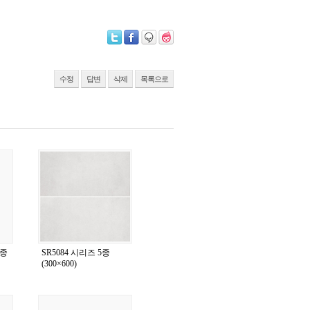
수정
답변
삭제
목록으로
4종
SR5084 시리즈 5종
(300×600)