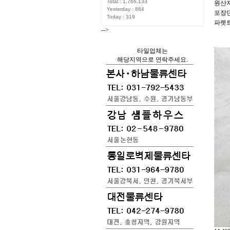
Total : 1,766,133
원산지
Yesterday : 884
포장단위
Today : 319
파렛트단
-->
타일업체는
해당지역으로 연락주세요.