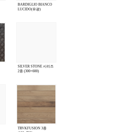
BARDIGLIO BIANCO
LUCIDO(유광)
(590×1,180)
SILVER STONE 시리즈
2종 (300×600)
TRVKFUSION 3종