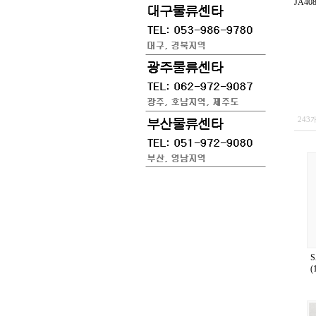
JA408
243
(