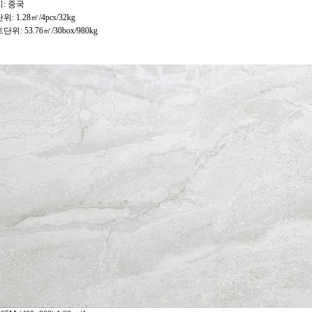
: 중국
: 1.28㎡/4pcs/32kg
위: 53.76㎡/30box/980kg