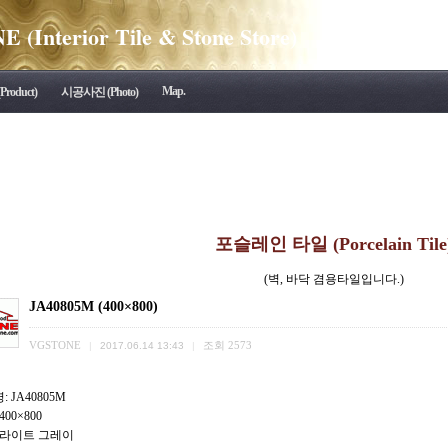
(Interior Tile & Stone Store)
Map.
roduct)
시공사진 (Photo)
포슬레인 타일 (Porcelain Tile
(벽, 바닥 겸용타일입니다.)
JA40805M (400×800)
VGSTONE
조회
2573
|
2017.06.14 13:43
|
 JA40805M
400×800
 라이트 그레이