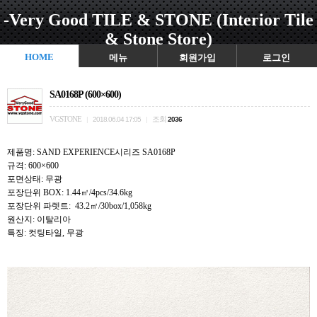
-Very Good TILE & STONE (Interior Tile
& Stone Store)
HOME
메뉴
회원가입
로그인
SA0168P (600×600)
VGSTONE
조회
|
2018.06.04 17:05
|
2036
제품명: SAND EXPERIENCE시리즈 SA0168P
규격: 600×600
포면상태: 무광
포장단위 BOX: 1.44㎡/4pcs/34.6kg
포장단위 파렛트: 43.2㎡/30box/1,058kg
원산지: 이탈리아
특징: 컷팅타일, 무광