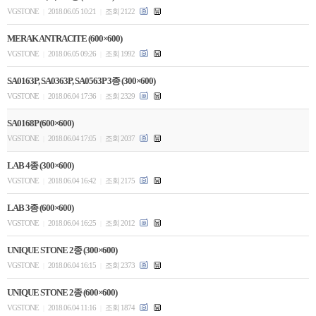
VGSTONE
2018.06.05 10:21
조회 2122
|
|
MERAK ANTRACITE (600×600)
VGSTONE
2018.06.05 09:26
조회 1992
|
|
SA0163P, SA0363P, SA0563P 3종 (300×600)
VGSTONE
2018.06.04 17:36
조회 2329
|
|
SA0168P (600×600)
VGSTONE
2018.06.04 17:05
조회 2037
|
|
LAB 4종 (300×600)
VGSTONE
2018.06.04 16:42
조회 2175
|
|
LAB 3종 (600×600)
VGSTONE
2018.06.04 16:25
조회 2012
|
|
UNIQUE STONE 2종 (300×600)
VGSTONE
2018.06.04 16:15
조회 2373
|
|
UNIQUE STONE 2종 (600×600)
VGSTONE
2018.06.04 11:16
조회 1874
|
|