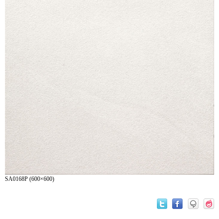
SA0168P (600×600)